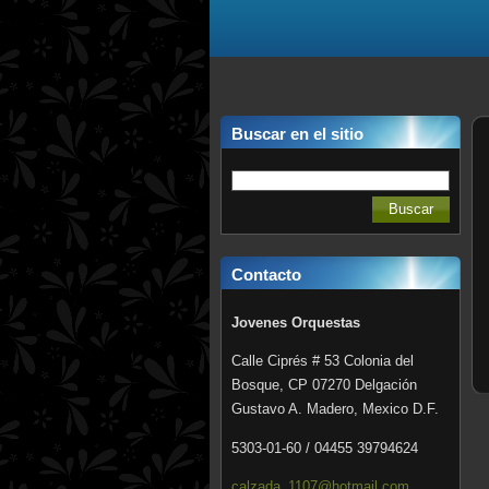
Buscar en el sitio
Contacto
Jovenes Orquestas
Calle Ciprés # 53 Colonia del
Bosque, CP 07270 Delgación
Gustavo A. Madero, Mexico D.F.
5303-01-60 / 04455 39794624
calzada_
1107@hot
mail.com